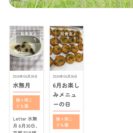
給食室よ
給食室よ
り
り
2024年06月28日
2024年06月26日
水無月
6月お楽し
みメニュ
陵ヶ岡こ
ーの日
ども園
Letter 水無
陵ヶ岡こ
ども園
月 6月30日、
京都では残