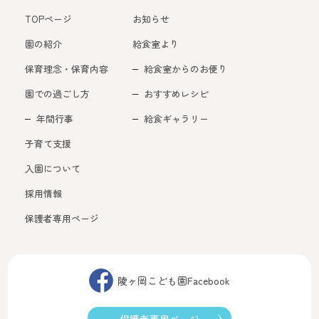
TOPページ
お知らせ
園の紹介
給食室より
保育理念・保育内容
給食室からのお便り
園での過ごし方
おすすめレシピ
年間行事
給食ギャラリー
子育て支援
入園について
採用情報
保護者専用ページ
陵ヶ岡こども園Facebook
保護者専用ページ