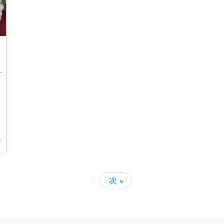
む
|
次 »