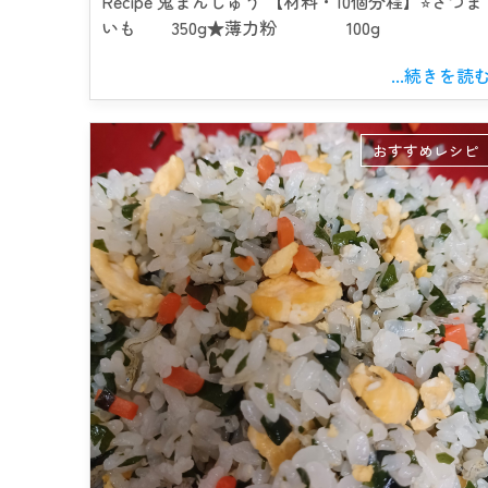
Recipe 鬼まんじゅう 【材料・10個分程】⭐︎さつま
いも 350g★薄力粉 100g
...続きを読
おすすめレシピ