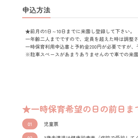
申込方法
★前月の1日～10日までに来園し登録して下さい。
一年齢二人までですので、定員を超えた時は調整さ
一時保育利用申込書と予約金200円が必要ですが
※駐車スペースがあまりありませんので車での来
★一時保育希望の日の前日ま
01
児童票
02
3歳未満児は健康診査表（病院で受診してく