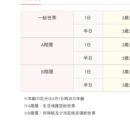
一般世帯
1日
3
半日
3
A階層
1日
3
半日
3
B階層
1日
3
半日
3
※年齢の区分は4月1日時点の年齢
※A階層：生活保護受給世帯
※B階層：所得税及び市民税非課税世帯