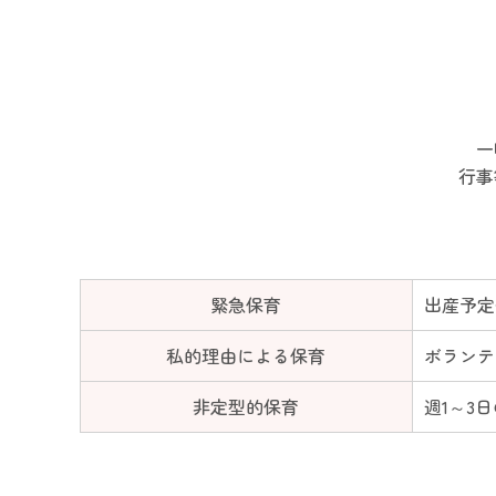
一
行事
緊急保育
出産予定
私的理由による保育
ボランテ
非定型的保育
週1～3