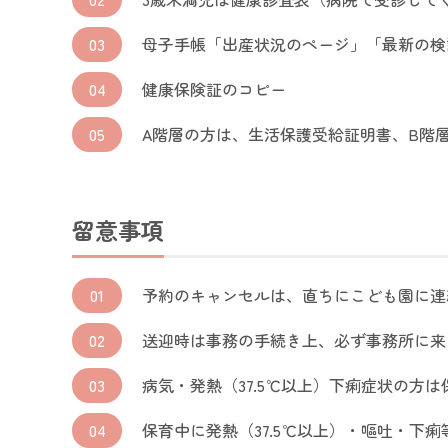
03
母子手帳「出産状況のページ」「最新の検
04
健康保険証のコピー
05
A階層の方は、生活保護受給証明書、B階
留意事項
01
予約のキャンセルは、直ちにこども園に連
02
送迎時は事務の手続き上、必ず事務所に来
03
病気・発熱（37.5℃以上）下痢症状の方
04
保育中に発熱（37.5℃以上）・嘔吐・