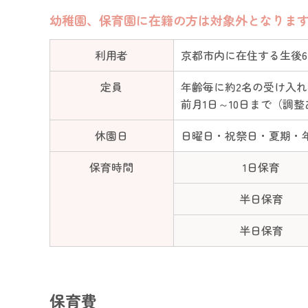
幼稚園、保育園に在籍の方は対象外となりま
利用者
京都市内に在住する生後
定員
年齢毎に約2名の受け入
前月1日～10日まで（調
休園日
日曜日・祝祭日・夏期・
保育時間
1日保育
半日保育
半日保育
保育費